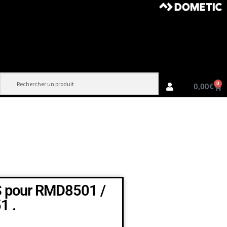
0
0,00
€
S pour RMD8501 /
1 .