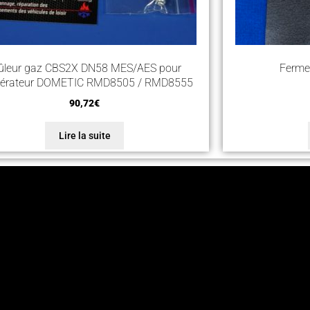
ûleur gaz CBS2X DN58 MES/AES pour
Fermet
igérateur DOMETIC RMD8505 / RMD8555
90,72
€
Lire la suite