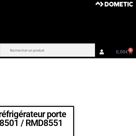
0
0,00
€
éfrigérateur porte
8501 / RMD8551