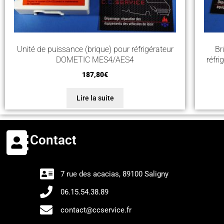
Unité de puissance (brique) pour réfrigérateur
Br
DOMETIC MES4/AES4
réfr
187,80
€
Lire la suite
Contact
7 rue des acacias, 89100 Saligny
06.15.54.38.89
contact@ccservice.fr