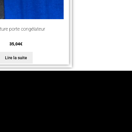
ure porte congélateur
35,04
€
Lire la suite