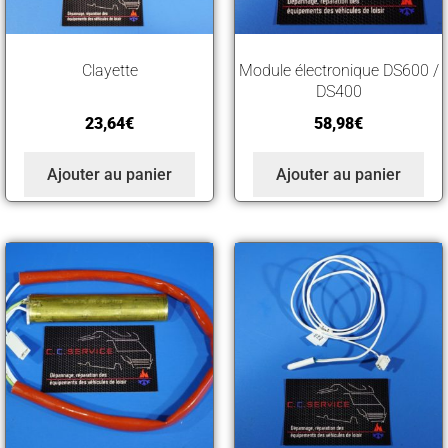
Clayette
Module électronique DS600 /
DS400
23,64
€
58,98
€
Ajouter au panier
Ajouter au panier