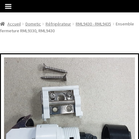
Accueil
Dometic
Réfrigérateur
RML9430 - RML9435
Ensemble
fermeture RML9330, RML9430