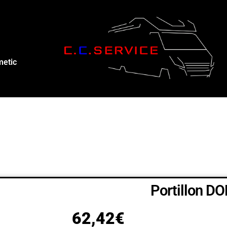
metic
Portillon D
62,42
€