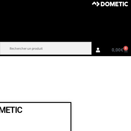
0
0,00
€
OMETIC