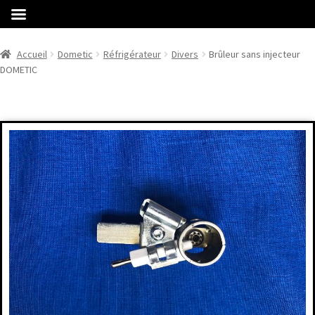
Accueil
Dometic
Réfrigérateur
Divers
Brûleur sans injecteur
DOMETIC