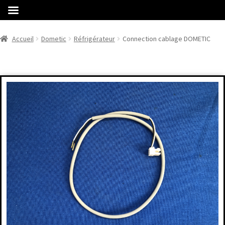
Accueil
Dometic
Réfrigérateur
Connection cablage DOMETIC